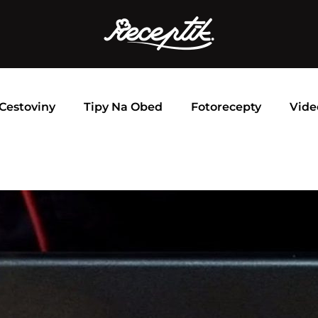
Cestoviny
Tipy Na Obed
Fotorecepty
Vide