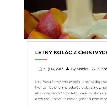
LETNÝ KOLÁČ Z ČERSTVÝC
aug 14, 2017
By
Monizz
0 kom
Množstvá čerstvého ovocia, ktoré si dopes
kvalite, nás priam predurčuje aby sme z neh
ako do koláčov? Toto leto praje broskyniam,
a chutné. Koláčik s nimi si jednoducho zam