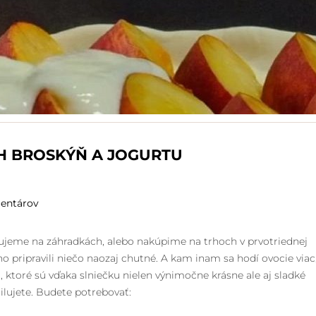
H BROSKÝŇ A JOGURTU
entárov
tujeme na záhradkách, alebo nakúpime na trhoch v prvotriednej
o pripravili niečo naozaj chutné. A kam inam sa hodí ovocie viac
 ktoré sú vďaka slniečku nielen výnimočne krásne ale aj sladké
ilujete. Budete potrebovať: