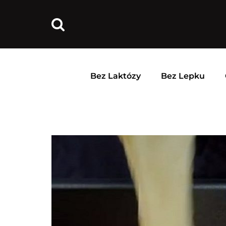
Bez Laktózy
Bez Lepku