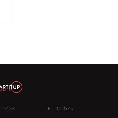
erez.sk
Fontech.sk