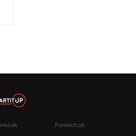
erez.sk
Fontech.sk