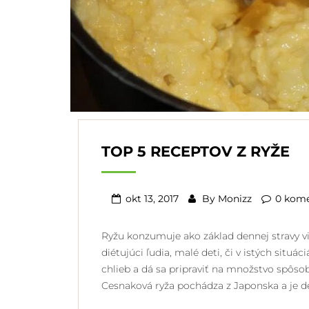
TOP 5 RECEPTOV Z RYŽE
okt 13, 2017
By
Monizz
0 kom
Ryžu konzumuje ako základ dennej stravy vi
diétujúci ľudia, malé deti, či v istých situ
chlieb a dá sa pripraviť na množstvo spôso
Cesnaková ryža pochádza z Japonska a je de