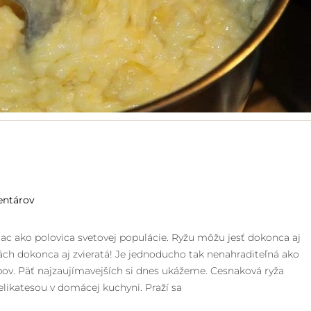
entárov
ac ako polovica svetovej populácie. Ryžu môžu jesť dokonca aj
áciách dokonca aj zvieratá! Je jednoducho tak nenahraditeľná ako
bov. Päť najzaujímavejších si dnes ukážeme. Cesnaková ryža
likatesou v domácej kuchyni. Praží sa