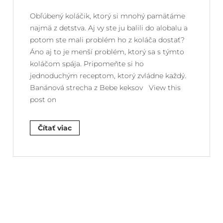
Obľúbený koláčik, ktorý si mnohý pamätáme
najmä z detstva. Aj vy ste ju balili do alobalu a
potom ste mali problém ho z koláča dostať?
Áno aj to je menší problém, ktorý sa s týmto
koláčom spája. Pripomeňte si ho
jednoduchým receptom, ktorý zvládne každý.
Banánová strecha z Bebe keksov View this
post on
Čítať viac