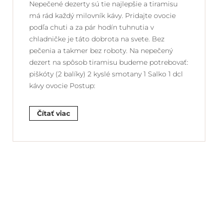
Nepečené dezerty sú tie najlepšie a tiramisu
má rád každý milovník kávy. Pridajte ovocie
podľa chuti a za pár hodín tuhnutia v
chladničke je táto dobrota na svete. Bez
pečenia a takmer bez roboty. Na nepečený
dezert na spôsob tiramisu budeme potrebovať:
piškóty (2 balíky) 2 kyslé smotany 1 Salko 1 dcl
kávy ovocie Postup:
Čítať viac