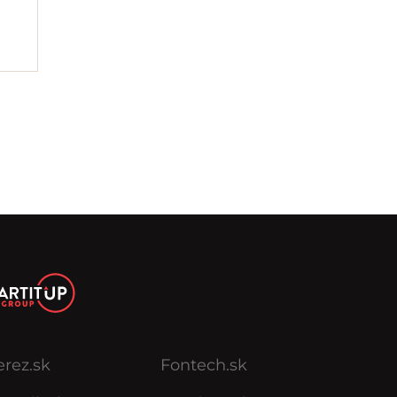
erez.sk
Fontech.sk