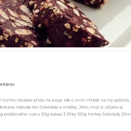
entárov
i tomto recepte prídu na svoje. Ide o srnčí chrbát na iný spôsob,
ostane nebude len čokoláda a oriešky. Jeho chuť si užijete aj
0g práškového cukru 50g kakaa 3 žĺtky 100g horkej čokolády 20m