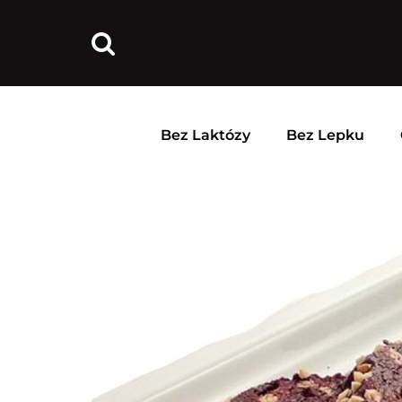
Bez Laktózy
Bez Lepku