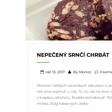
NEPEČENÝ SRNČÍ CHRBÁT
okt 13, 2017
By
Monizz
0 kom
Milovníci ľahkých talianskych zákuskov si pr
než sme zvyknutí u nás. To, čo vás na ňom d
s kvapkou alkoholu. Budete potrebovať: 15
mlieka 250g kakaových, alebo