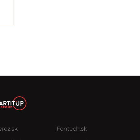
erez.sk
Fontech.sk