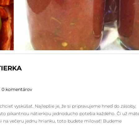
TIERKA
0 komentárov
chcieť vyskúšať. Najlepšie je, že si pripravujeme hneď do zásoby,
touto pikantnou nátierkou jednoducho potešia každého. Či už mát
 si na večeru jednu hrianku, toto budete milovať! Budeme