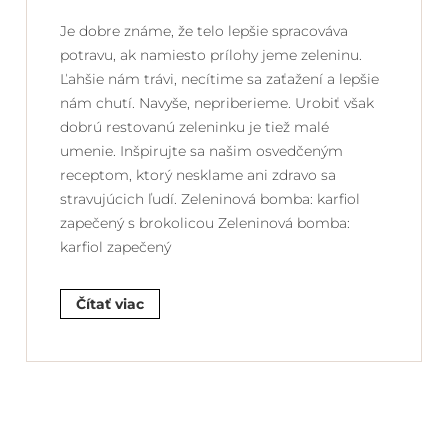
Je dobre známe, že telo lepšie spracováva
potravu, ak namiesto prílohy jeme zeleninu.
Ľahšie nám trávi, necítime sa zaťažení a lepšie
nám chutí. Navyše, nepriberieme. Urobiť však
dobrú restovanú zeleninku je tiež malé
umenie. Inšpirujte sa našim osvedčeným
receptom, ktorý nesklame ani zdravo sa
stravujúcich ľudí. Zeleninová bomba: karfiol
zapečený s brokolicou Zeleninová bomba:
karfiol zapečený
Čítať viac