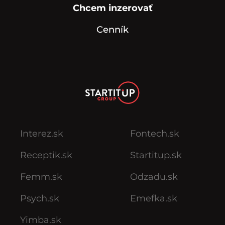
Chcem inzerovať
Cenník
Interez.sk
Fontech.sk
Receptik.sk
Startitup.sk
Femm.sk
Odzadu.sk
Psych.sk
Emefka.sk
Yimba.sk