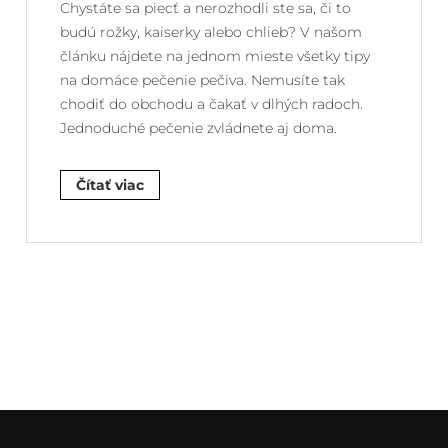
Chystáte sa piecť a nerozhodli ste sa, či to
budú rožky, kaiserky alebo chlieb? V našom
článku nájdete na jednom mieste všetky tipy
na domáce pečenie pečiva. Nemusíte tak
chodiť do obchodu a čakať v dlhých radoch.
Jednoduché pečenie zvládnete aj doma.
Čítať viac