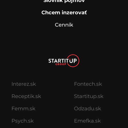
Slovník pojmov
Chcem inzerovať
Cenník
Interez.sk
Fontech.sk
Receptik.sk
Startitup.sk
Femm.sk
Odzadu.sk
Psych.sk
Emefka.sk