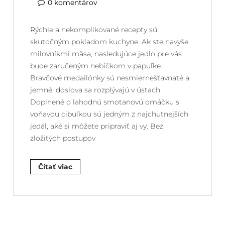
0 komentárov
Rýchle a nekomplikované recepty sú
skutočným pokladom kuchyne. Ak ste navyše
milovníkmi mäsa, nasledujúce jedlo pre vás
bude zaručeným nebíčkom v papuľke.
Bravčové medailónky sú nesmiernešťavnaté a
jemné, doslova sa rozplývajú v ústach.
Doplnené o lahodnú smotanovú omáčku s
voňavou cibuľkou sú jedným z najchutnejších
jedál, aké si môžete pripraviť aj vy. Bez
zložitých postupov
Čítať viac