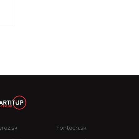
erez.sk
Fontech.sk