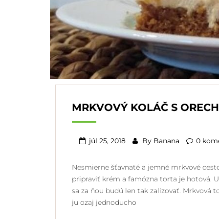
MRKVOVÝ KOLÁČ S OREC
júl 25, 2018
By
Banana
0 kom
Nesmierne šťavnaté a jemné mrkvové cesto,
pripraviť krém a famózna torta je hotová. U
sa za ňou budú len tak zalizovať. Mrkvová 
ju ozaj jednoducho