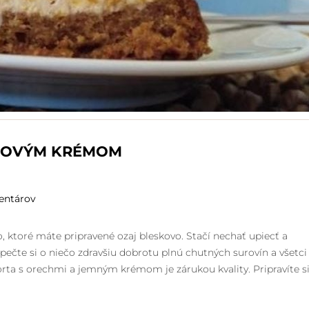
HOVÝM KRÉMOM
entárov
 ktoré máte pripravené ozaj bleskovo. Stačí nechať upiecť a
pečte si o niečo zdravšiu dobrotu plnú chutných surovín a všetci
torta s orechmi a jemným krémom je zárukou kvality. Pripravíte s