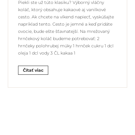
Piekli ste už túto klasiku? Výborný vláčny
koláč, ktorý obsahuje kakaové aj vanilkové
cesto. Ak chcete na víkend napiecť, vyskúšajte
napríklad tento. Cesto je jemné a keď pridáte
ovocie, bude ešte šťavnatejší. Na mrežovaný
hrnčekový koláč budeme potrebovať: 2
hrnčeky polohrubej múky 1 hrnček cukru 1 dcl
oleja 1 dcl vody 3 ČL kakaa 1
Čítať viac