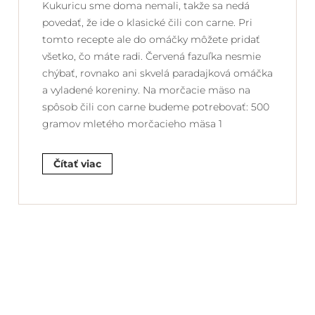
Kukuricu sme doma nemali, takže sa nedá
povedať, že ide o klasické čili con carne. Pri
tomto recepte ale do omáčky môžete pridať
všetko, čo máte radi. Červená fazuľka nesmie
chýbať, rovnako ani skvelá paradajková omáčka
a vyladené koreniny. Na morčacie mäso na
spôsob čili con carne budeme potrebovať: 500
gramov mletého morčacieho mäsa 1
Čítať viac