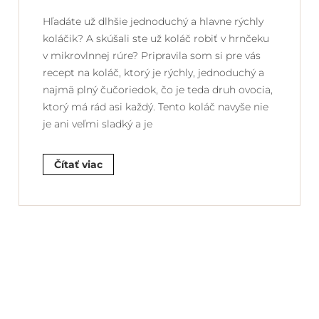
Hľadáte už dlhšie jednoduchý a hlavne rýchly
koláčik? A skúšali ste už koláč robiť v hrnčeku
v mikrovlnnej rúre? Pripravila som si pre vás
recept na koláč, ktorý je rýchly, jednoduchý a
najmä plný čučoriedok, čo je teda druh ovocia,
ktorý má rád asi každý. Tento koláč navyše nie
je ani veľmi sladký a je
Čítať viac