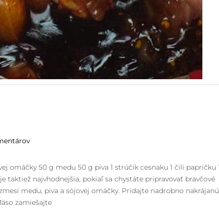
mentárov
 omáčky 50 g medu 50 g piva 1 strúčik cesnaku 1 čili papričku 
 taktiež najvhodnejšia, pokiaľ sa chystáte pripravovať bravčové
 zmesi medu, piva a sójovej omáčky. Pridajte nadrobno nakrájanú
 Mäso zamiešajte