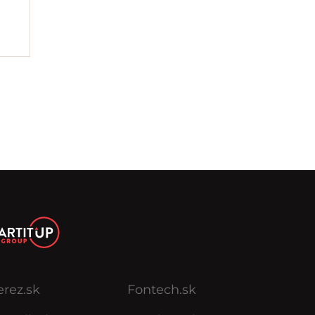
erez.sk
Fontech.sk