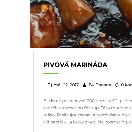
PIVOVÁ MARINÁDA
máj 02, 2017
By
Banana
0 ko
Budeme potrebovať: 200 g mäsa 50 g sójovej
vetvičku rozmarínu Postup: Táto marináda je
mäso. Prelisujte cesnak a rozmiešajte ho v
čili papričku a lístky z vetvičky rozmarínu.