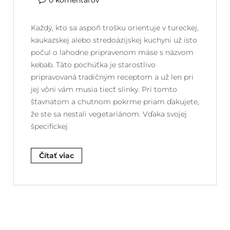
0 komentárov
Každý, kto sa aspoň trošku orientuje v tureckej,
kaukazskej alebo stredoázijskej kuchyni už isto
počul o lahodne pripravenom mäse s názvom
kebab. Táto pochúťka je starostlivo
pripravovaná tradičným receptom a už len pri
jej vôni vám musia tiecť slinky. Pri tomto
šťavnatom a chutnom pokrme priam ďakujete,
že ste sa nestali vegetariánom. Vďaka svojej
špecifickej
Čítať viac