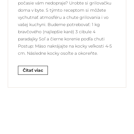
počasie vám nedopraje? Urobte si grilovačku
doma v byte. S týmto receptom si môžete
vychutnať atmosféru a chute grilovania i vo
vašej kuchyni. Budeme potrebovať: 1 kg
bravčového (najlepšie karé) 3 cibule 4
paradajky Soľ a čierne korenie podľa chuti
Postup: Mäso nakrájajte na kocky veľkosti 4-5
cm. Následne kocky osoľte a okoreňte.
Čítať viac