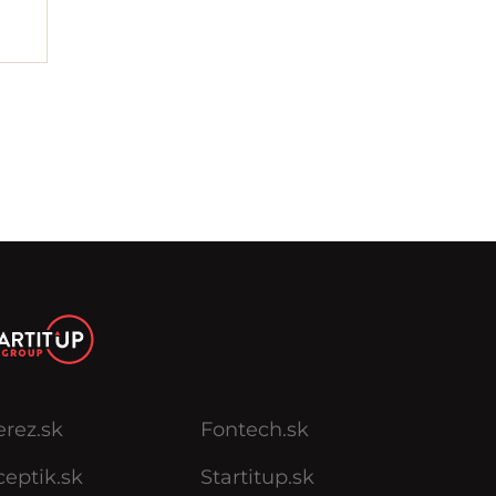
erez.sk
Fontech.sk
eptik.sk
Startitup.sk