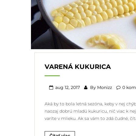
VARENÁ KUKURICA
aug 12, 2017
By
Monizz
0 kom
Aká by to bola letná sezóna, keby v nej chý
naozaj dobrú mladú kukuricu, nič viac k nej 
varíte v mlieku. Ak sa vám to zdá čudné, číta
Čítať viac