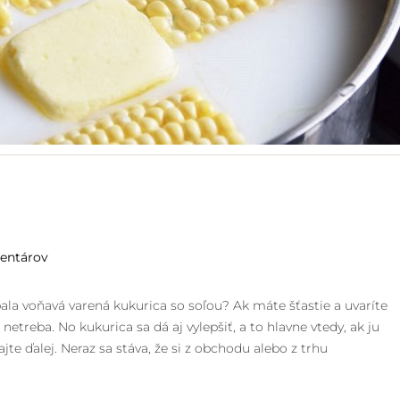
entárov
bala voňavá varená kukurica so soľou? Ak máte šťastie a uvaríte
netreba. No kukurica sa dá aj vylepšiť, a to hlavne vtedy, ak ju
jte ďalej. Neraz sa stáva, že si z obchodu alebo z trhu