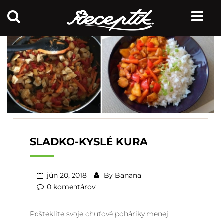
SLADKO-KYSLÉ KURA
jún 20, 2018
By
Banana
0 komentárov
Pošteklite svoje chuťové poháriky menej