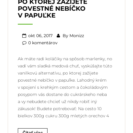
PO KTOREJ ZAŽIJETE
POVESTNÉ NEBÍČKO
V PAPUĽKE
okt 06, 2017
By
Monizz
0 komentárov
Ak máte radi koláčiky na spôsob marlenky, no
vadí vám sladká medová chuť, vyskúšajte túto
vanilkovú alternatívu, po ktorej zažijete
povestné nebíčko v papuľke. Lahodný krém
v spojení s krehkým cestom a čokoládovým
posypom vás dostane do cukrárskeho neba
a vy nebudete chcieť už nikdy robiť iný
zákusok! Budete potrebovať: Na cesto 10
bielkov 300g cukru 300g mletých orechov 4
Čítať viac