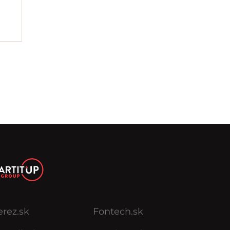
erez.sk
Fontech.sk