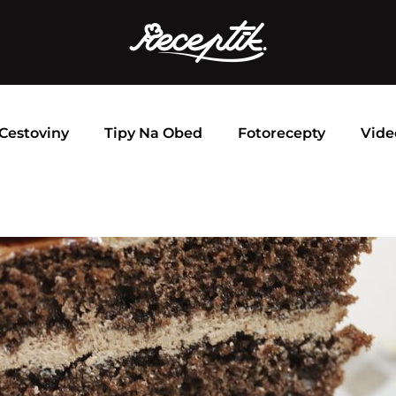
Cestoviny
Tipy Na Obed
Fotorecepty
Vide