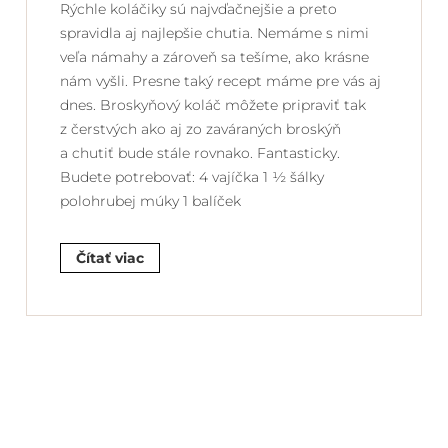
Rýchle koláčiky sú najvďačnejšie a preto
spravidla aj najlepšie chutia. Nemáme s nimi
veľa námahy a zároveň sa tešíme, ako krásne
nám vyšli. Presne taký recept máme pre vás aj
dnes. Broskyňový koláč môžete pripraviť tak
z čerstvých ako aj zo zaváraných broskýň
a chutiť bude stále rovnako. Fantasticky.
Budete potrebovať: 4 vajíčka 1 ½ šálky
polohrubej múky 1 balíček
Čítať viac