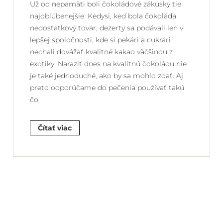
Už od nepamäti boli čokoládové zákusky tie
najobľúbenejšie. Kedysi, keď bola čokoláda
nedostatkový tovar, dezerty sa podávali len v
lepšej spoločnosti, kde si pekári a cukrári
nechali dovážať kvalitné kakao väčšinou z
exotiky. Naraziť dnes na kvalitnú čokoládu nie
je také jednoduché, ako by sa mohlo zdať. Aj
preto odporúčame do pečenia používať takú
čo
Čítať viac