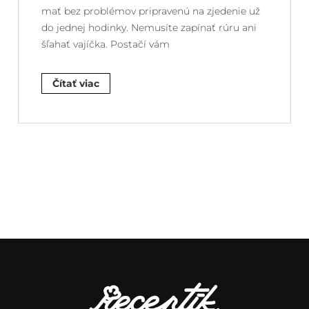
mať bez problémov pripravenú na zjedenie už
do jednej hodinky. Nemusíte zapínať rúru ani
šľahať vajíčka. Postačí vám
Čítať viac