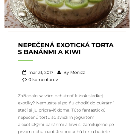
NEPEČENÁ EXOTICKÁ TORTA
S BANÁNMI A KIWI
mar 31, 2017
By
Monizz
0 komentárov
Zažiadalo sa vám ochutnať kúsok sladkej
exotiky? Nemusíte si po ňu chodiť do cukrární,
stačí si ju pripraviť doma. Túto fantastickú
nepečenú tortu so sviežim jogurtom
a exotickými banánmi a kiwi si zamilujeme po
prvom ochutnaní. Jednoduchú tortu budete