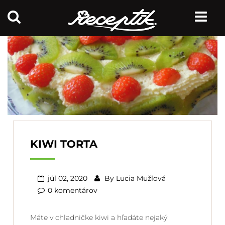
KIWI TORTA
júl 02, 2020
By
Lucia Mužlová
0 komentárov
Máte v chladničke kiwi a hľadáte nejaký