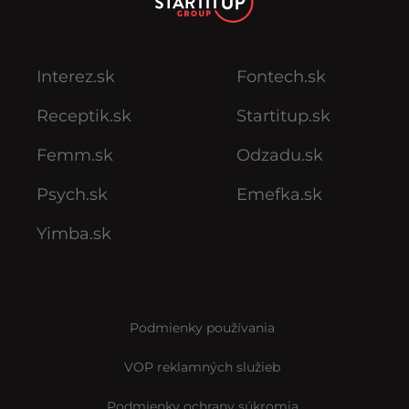
Interez.sk
Fontech.sk
Receptik.sk
Startitup.sk
Femm.sk
Odzadu.sk
Psych.sk
Emefka.sk
Yimba.sk
Podmienky používania
VOP reklamných služieb
Podmienky ochrany súkromia