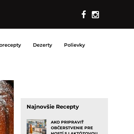
orecepty
Dezerty
Polievky
Najnovšie Recepty
AKO PRIPRAVIŤ
OBČERSTVENIE PRE
HOSTÍ S LAKTÓZOVOU