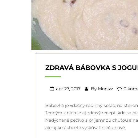
ZDRAVÁ BÁBOVKA S JOG
apr 27, 2017
By
Monizz
0 kom
Bábovka je vďačný rodinný koláč, na ktorom
Jedným z nich je aj zdravý recept, kde sa n
Nadýchané pečivo s príjemnou chuťou a naj
ale aj keď chcete vyskúšať niečo nové