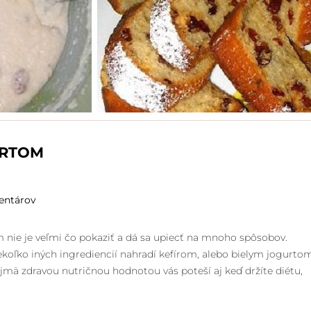
URTOM
entárov
 nie je veľmi čo pokaziť a dá sa upiecť na mnoho spôsobov.
iekoľko iných ingrediencií nahradí kefírom, alebo bielym jogurto
mä zdravou nutričnou hodnotou vás poteší aj keď držíte diétu,