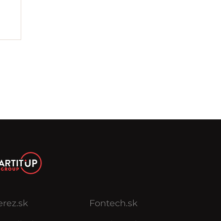
erez.sk
Fontech.sk