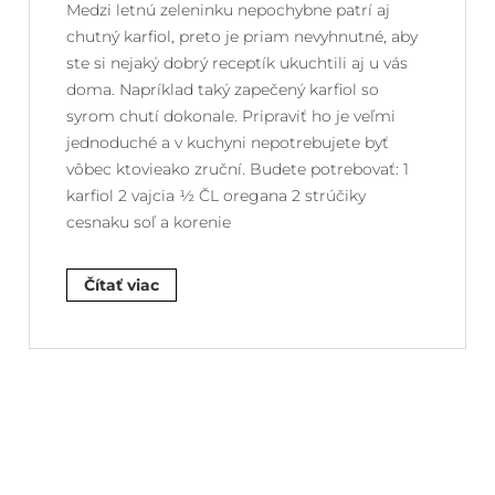
Medzi letnú zeleninku nepochybne patrí aj
chutný karfiol, preto je priam nevyhnutné, aby
ste si nejaký dobrý receptík ukuchtili aj u vás
doma. Napríklad taký zapečený karfiol so
syrom chutí dokonale. Pripraviť ho je veľmi
jednoduché a v kuchyni nepotrebujete byť
vôbec ktovieako zruční. Budete potrebovať: 1
karfiol 2 vajcia ½ ČL oregana 2 strúčiky
cesnaku soľ a korenie
Čítať viac