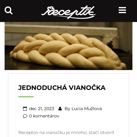
JEDNODUCHÁ VIANOČKA
dec 21, 2023
By
Lucia Mužlová
0 komentárov
Receptov na vianočku je mnoho, stačí otvoriť