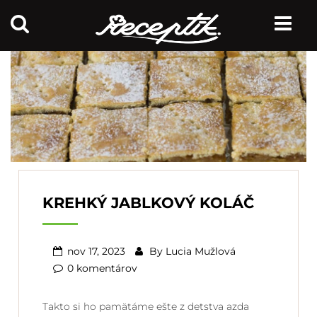
KREHKÝ JABLKOVÝ KOLÁČ
nov 17, 2023
By
Lucia Mužlová
0 komentárov
Takto si ho pamätáme ešte z detstva azda