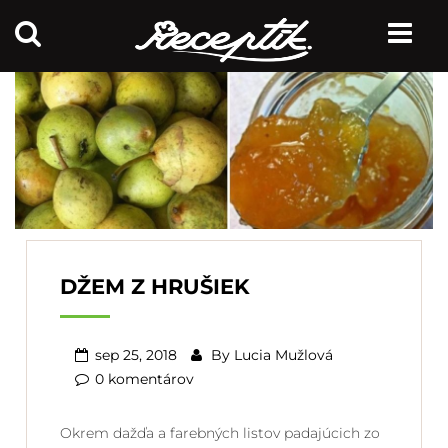
DŽEM Z HRUŠIEK
sep 25, 2018
By
Lucia Mužlová
0 komentárov
Okrem dažďa a farebných listov padajúcich zo