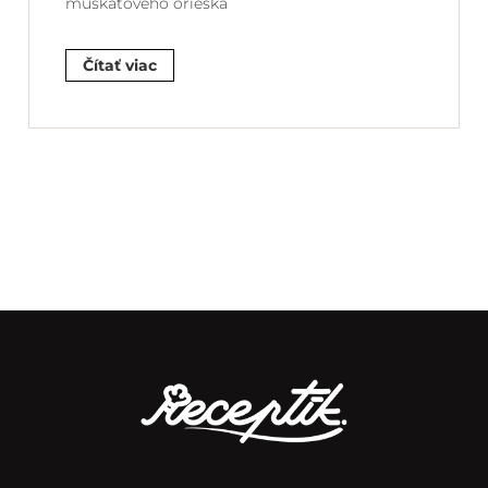
muškátového orieška
Čítať viac