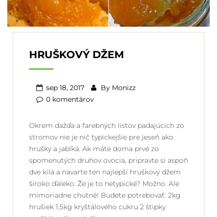
HRUŠKOVÝ DŽEM
sep 18, 2017
By
Monizz
0 komentárov
Okrem dažďa a farebných listov padajúcich zo
stromov nie je nič typickejšie pre jeseň ako
hrušky a jablká. Ak máte doma prvé zo
spomenutých druhov ovocia, pripravte si aspoň
dve kilá a navarte ten najlepší hruškový džem
široko ďaleko. Že je to netypické? Možno. Ale
mimoriadne chutné! Budete potrebovať: 2kg
hrušiek 1,5kg kryštálového cukru 2 štipky