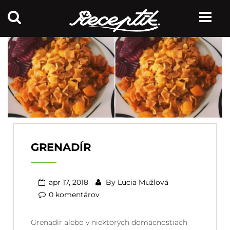
GRENADÍR
apr 17, 2018
By
Lucia Mužlová
0 komentárov
Grenadír alebo v niektorých domácnostiach