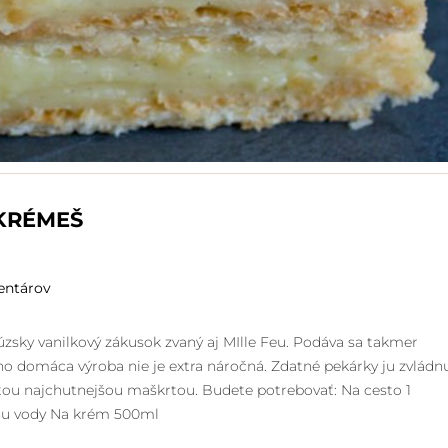
KRÉMEŠ
entárov
úzsky vanilkový zákusok zvaný aj MIlle Feu. Podáva sa takmer
jeho domáca výroba nie je extra náročná. Zdatné pekárky ju zvládn
a tou najchutnejšou maškrtou. Budete potrebovať: Na cesto 1
chu vody Na krém 500ml