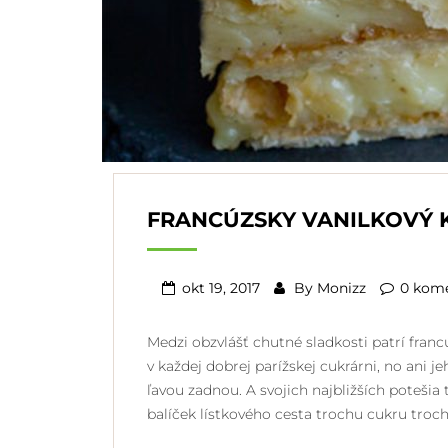
FRANCÚZSKY VANILKOVÝ 
okt 19, 2017
By
Monizz
0 kom
Medzi obzvlášť chutné sladkosti patrí franc
v každej dobrej parížskej cukrárni, no ani 
ľavou zadnou. A svojich najbližších poteši
balíček lístkového cesta trochu cukru tro