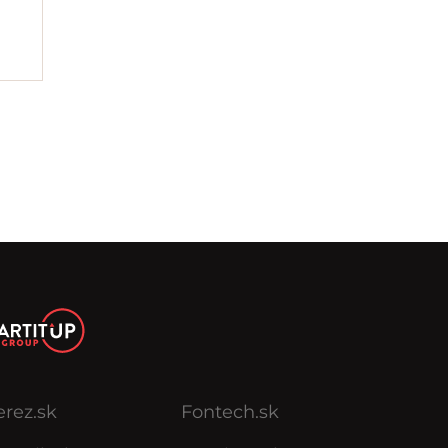
erez.sk
Fontech.sk