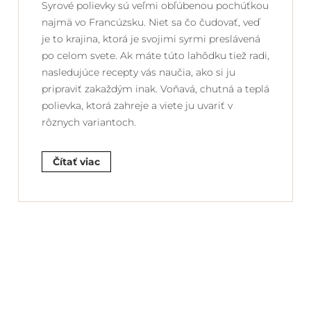
Syrové polievky sú veľmi obľúbenou pochúťkou
najmä vo Francúzsku. Niet sa čo čudovať, veď
je to krajina, ktorá je svojimi syrmi preslávená
po celom svete. Ak máte túto lahôdku tiež radi,
nasledujúce recepty vás naučia, ako si ju
pripraviť zakaždým inak. Voňavá, chutná a teplá
polievka, ktorá zahreje a viete ju uvariť v
rôznych variantoch.
Čítať viac