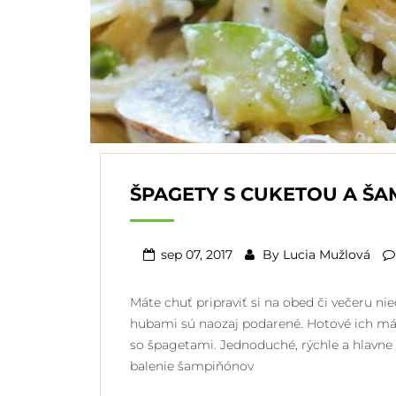
ŠPAGETY S CUKETOU A Š
sep 07, 2017
By
Lucia Mužlová
Máte chuť pripraviť si na obed či večeru ni
hubami sú naozaj podarené. Hotové ich máte
so špagetami. Jednoduché, rýchle a hlavne 
balenie šampiňónov