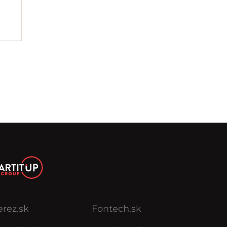
erez.sk
Fontech.sk