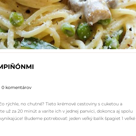
AMPIŇÓNMI
0 komentárov
ečo rýchle, no chutné? Tieto krémové cestoviny s cuketou a
 už za 20 minút a varíte ich v jednej panvici, dokonca aj spolu
vynikajúce! Budeme potrebovať: jeden veľký balík špagiet 1 veľké