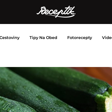
Cestoviny
Tipy Na Obed
Fotorecepty
Vide