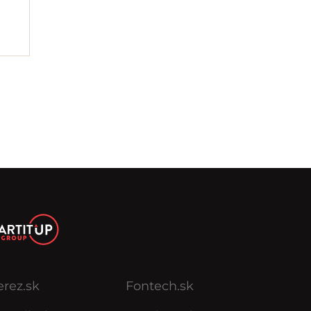
erez.sk
Fontech.sk