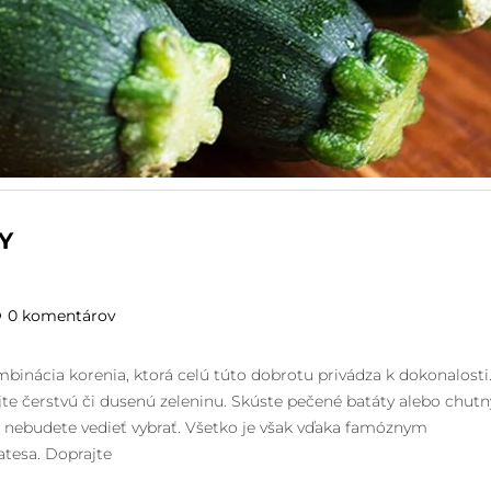
Y
0 komentárov
binácia korenia, ktorá celú túto dobrotu privádza k dokonalosti
ajte čerstvú či dusenú zeleninu. Skúste pečené batáty alebo chutn
si nebudete vedieť vybrať. Všetko je však vďaka famóznym
tesa. Doprajte