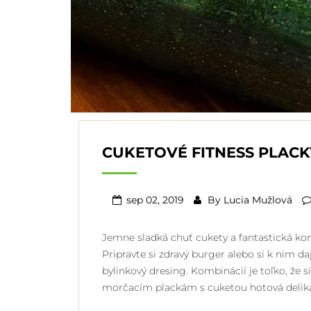
CUKETOVÉ FITNESS PLACK
sep 02, 2019
By
Lucia Mužlová
Jemne sladká chuť cukety a fantastická kom
Pripravte si zdravý burger alebo si k nim d
bylinkový dresing. Kombinácií je toľko, že 
morčacím plackám s cuketou hotová delika