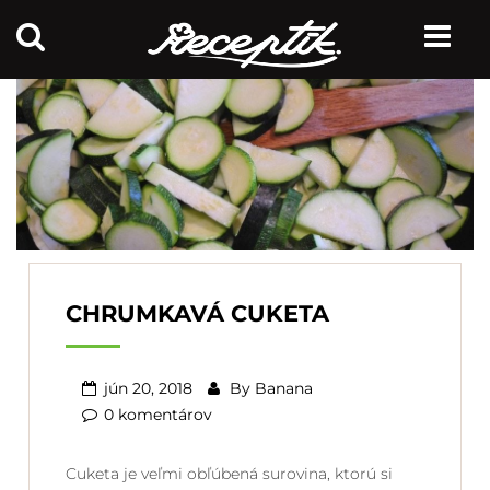
CHRUMKAVÁ CUKETA
jún 20, 2018
By
Banana
0 komentárov
Cuketa je veľmi obľúbená surovina, ktorú si