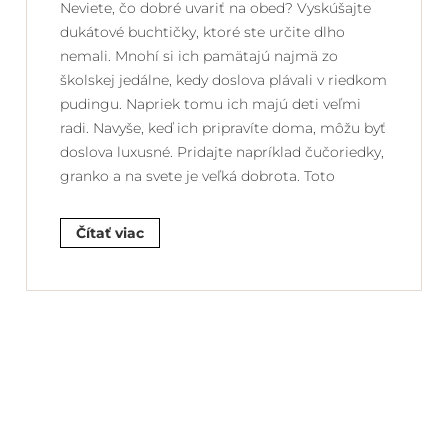
Neviete, čo dobré uvariť na obed? Vyskúšajte
dukátové buchtičky, ktoré ste určite dlho
nemali. Mnohí si ich pamätajú najmä zo
školskej jedálne, kedy doslova plávali v riedkom
pudingu. Napriek tomu ich majú deti veľmi
radi. Navyše, keď ich pripravíte doma, môžu byť
doslova luxusné. Pridajte napríklad čučoriedky,
granko a na svete je veľká dobrota. Toto
Čítať viac