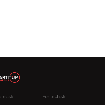
erez.sk
Fontech.sk