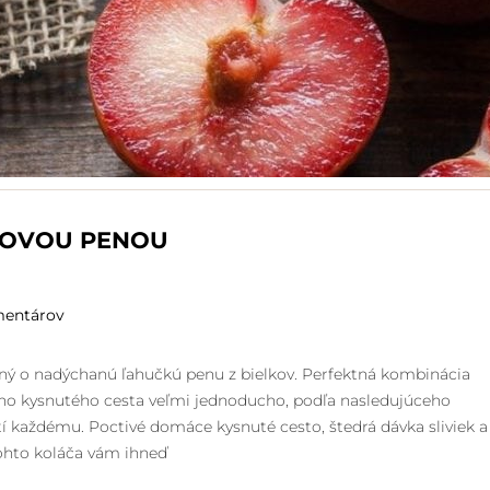
HOVOU PENOU
mentárov
tený o nadýchanú ľahučkú penu z bielkov. Perfektná kombinácia
áceho kysnutého cesta veľmi jednoducho, podľa nasledujúceho
tí každému. Poctivé domáce kysnuté cesto, štedrá dávka sliviek a
ohto koláča vám ihneď