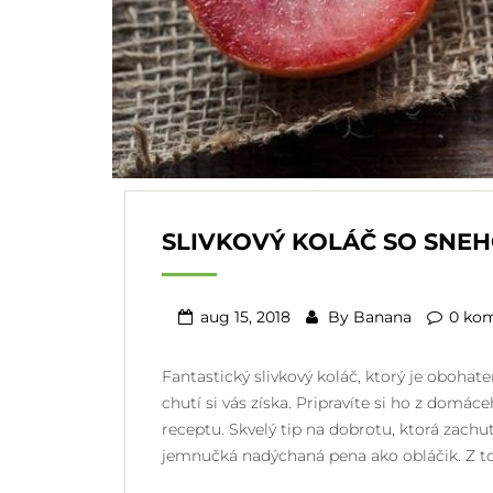
SLIVKOVÝ KOLÁČ SO SNE
aug 15, 2018
By
Banana
0 ko
Fantastický slivkový koláč, ktorý je oboha
chutí si vás získa. Pripravíte si ho z dom
receptu. Skvelý tip na dobrotu, ktorá zachu
jemnučká nadýchaná pena ako obláčik. Z t