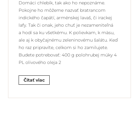
Domáci chlebík, tak ako ho nepoznáme.
Pokojne ho môžeme nazvať bratrancom
indického čapátí, arménskej lavaš, či irackej
lafy. Tak či onak, jeho chuť je nezameniteľná
a hodí sa ku všetkému. K polievkam, k mäsu,
ale aj k obyčajnému zeleninovému šalátu. Keď
ho raz pripravíte, celkom si ho zamilujete.
Budete potrebovať: 400 g polohrubej múky 4
PL olivového oleja 2
Čítať viac