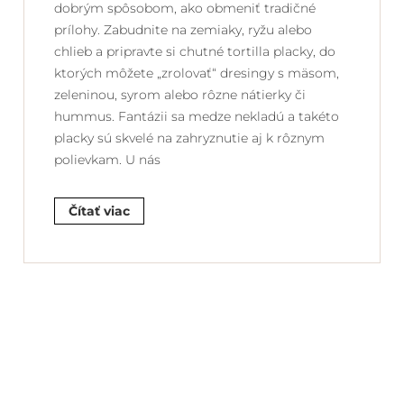
dobrým spôsobom, ako obmeniť tradičné
prílohy. Zabudnite na zemiaky, ryžu alebo
chlieb a pripravte si chutné tortilla placky, do
ktorých môžete „zrolovať“ dresingy s mäsom,
zeleninou, syrom alebo rôzne nátierky či
hummus. Fantázii sa medze nekladú a takéto
placky sú skvelé na zahryznutie aj k rôznym
polievkam. U nás
Čítať viac