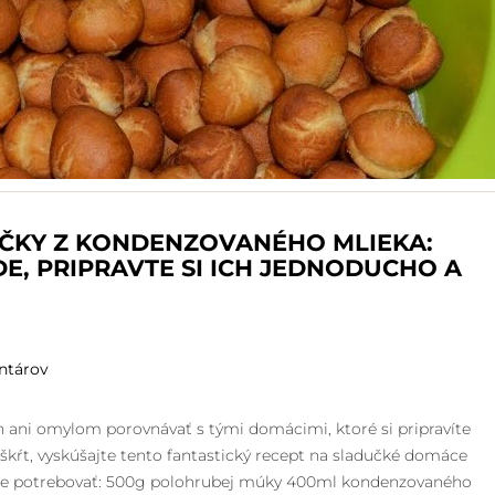
IČKY Z KONDENZOVANÉHO MLIEKA:
E, PRIPRAVTE SI ICH JEDNODUCHO A
ntárov
h ani omylom porovnávať s tými domácimi, ktoré si pripravíte
aškŕt, vyskúšajte tento fantastický recept na sladučké domáce
dete potrebovať: 500g polohrubej múky 400ml kondenzovaného