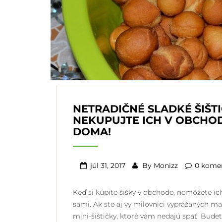
NETRADIČNÉ SLADKÉ ŠIŠT
NEKUPUJTE ICH V OBCHOD
DOMA!
júl 31, 2017
By
Monizz
0 kome
Keď si kúpite šišky v obchode, nemôžete ic
sami. Ak ste aj vy milovníci vyprážaných m
mini-šištičky, ktoré vám nedajú spať. Bu