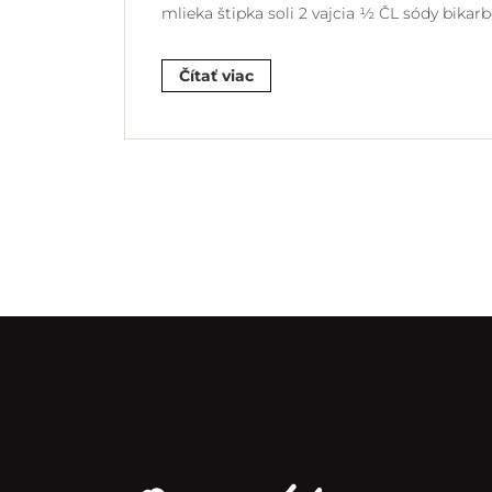
mlieka štipka soli 2 vajcia ½ ČL sódy bikar
Čítať viac