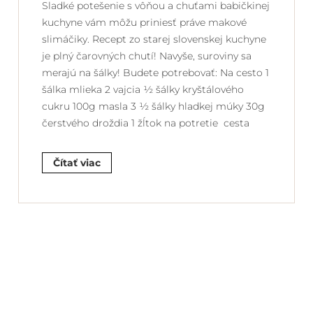
Sladké potešenie s vôňou a chuťami babičkinej
kuchyne vám môžu priniesť práve makové
slimáčiky. Recept zo starej slovenskej kuchyne
je plný čarovných chutí! Navyše, suroviny sa
merajú na šálky! Budete potrebovať: Na cesto 1
šálka mlieka 2 vajcia ½ šálky kryštálového
cukru 100g masla 3 ½ šálky hladkej múky 30g
čerstvého droždia 1 žĺtok na potretie cesta
Čítať viac