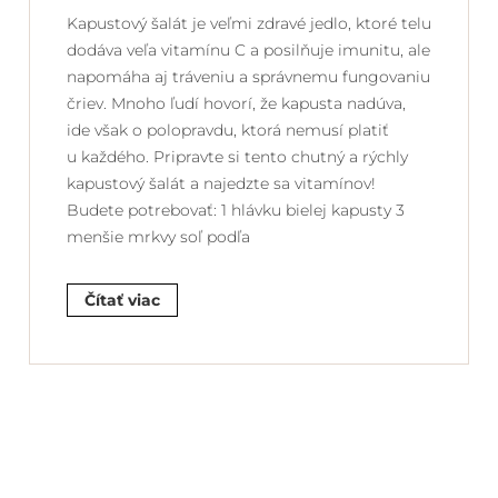
Kapustový šalát je veľmi zdravé jedlo, ktoré telu
dodáva veľa vitamínu C a posilňuje imunitu, ale
napomáha aj tráveniu a správnemu fungovaniu
čriev. Mnoho ľudí hovorí, že kapusta nadúva,
ide však o polopravdu, ktorá nemusí platiť
u každého. Pripravte si tento chutný a rýchly
kapustový šalát a najedzte sa vitamínov!
Budete potrebovať: 1 hlávku bielej kapusty 3
menšie mrkvy soľ podľa
Čítať viac