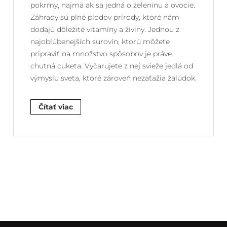
pokrmy, najmä ak sa jedná o zeleninu a ovocie.
Záhrady sú plné plodov prírody, ktoré nám
dodajú dôležité vitamíny a živiny. Jednou z
najobľúbenejších surovín, ktorú môžete
pripraviť na množstvo spôsobov je práve
chutná cuketa. Vyčarujete z nej svieže jedlá od
výmyslu sveta, ktoré zároveň nezaťažia žalúdok.
Čítať viac