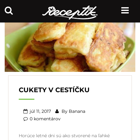
CUKETY V CESTÍČKU
júl 11, 2017
By
Banana
0 komentárov
Horúce letné dni sú ako stvorené na ľahké