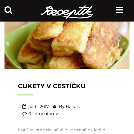
CUKETY V CESTÍČKU
júl 11, 2017
By
Banana
0 komentárov
Horúce letné dni sú ako stvorené na ľahké