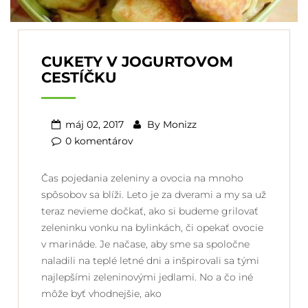
CUKETY V JOGURTOVOM
CESTÍČKU
máj 02, 2017
By
Monizz
0 komentárov
Čas pojedania zeleniny a ovocia na mnoho
spôsobov sa blíži. Leto je za dverami a my sa už
teraz nevieme dočkať, ako si budeme grilovať
zeleninku vonku na bylinkách, či opekať ovocie
v marináde. Je načase, aby sme sa spoločne
naladili na teplé letné dni a inšpirovali sa tými
najlepšími zeleninovými jedlami. No a čo iné
môže byť vhodnejšie, ako