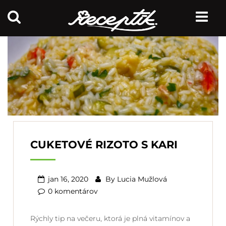
CUKETOVÉ RIZOTO S KARI
jan 16, 2020
By
Lucia Mužlová
0 komentárov
Rýchly tip na večeru, ktorá je plná vitamínov a