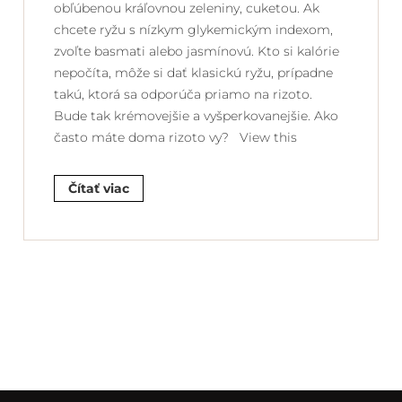
obľúbenou kráľovnou zeleniny, cuketou. Ak
chcete ryžu s nízkym glykemickým indexom,
zvoľte basmati alebo jasmínovú. Kto si kalórie
nepočíta, môže si dať klasickú ryžu, prípadne
takú, ktorá sa odporúča priamo na rizoto.
Bude tak krémovejšie a vyšperkovanejšie. Ako
často máte doma rizoto vy? View this
Čítať viac