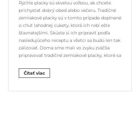
Rýchle placky sú skvelou voľbou, ak chcete
prichystať dobrý obed alebo večeru. Tradičné
zemiakové placky sú v tomto prípade doplnené
o chuť lahodnej cukety, ktorá ich robí ešte
šťavnatejšími. Skúste si ich pripraviť podľa
nasledujúceho receptu a všetci sa budú len tak
zalizovať. Doma sme mali vo zvyku zväčša
pripravovať tradičné zemiakové placky, ktoré sa
Čítať viac