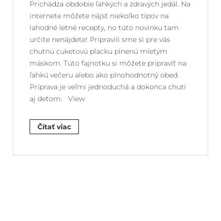
Prichádza obdobie ľahkých a zdravých jedál. Na
internete môžete nájsť niekoľko tipov na
lahodné letné recepty, no túto novinku tam
určite nenájdete! Pripravili sme si pre vás
chutnú cuketovú placku plnenú mletým
mäskom. Túto fajnotku si môžete pripraviť na
ľahkú večeru alebo ako plnohodnotný obed.
Príprava je veľmi jednoduchá a dokonca chutí
aj deťom. View
Čítať viac