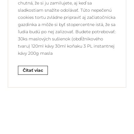
chutná, že si ju zamilujete, aj keď sa
sladkostiam snažíte odolávať. Túto nepečenú
cookies tortu zvládne pripraviť aj začiatočnícka
gazdinka a môže si byť stopercentne istá, že sa
ľudia budú po nej zalizovať. Budete potrebovať:
30ks maslových sušienok (obdĺžnikového
tvaru) 120ml kávy 30ml koňaku 3 PL instantnej
kávy 200g masla
Čítať viac