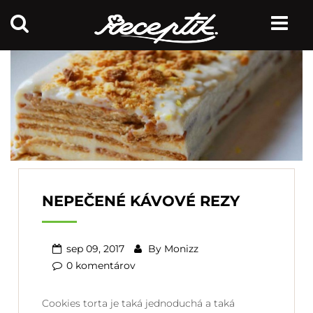
NEPEČENÉ KÁVOVÉ REZY
sep 09, 2017
By
Monizz
0 komentárov
Cookies torta je taká jednoduchá a taká