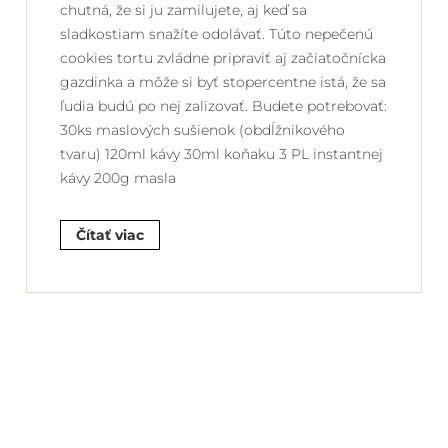
chutná, že si ju zamilujete, aj keď sa
sladkostiam snažíte odolávať. Túto nepečenú
cookies tortu zvládne pripraviť aj začiatočnícka
gazdinka a môže si byť stopercentne istá, že sa
ľudia budú po nej zalizovať. Budete potrebovať:
30ks maslových sušienok (obdĺžnikového
tvaru) 120ml kávy 30ml koňaku 3 PL instantnej
kávy 200g masla
Čítať viac