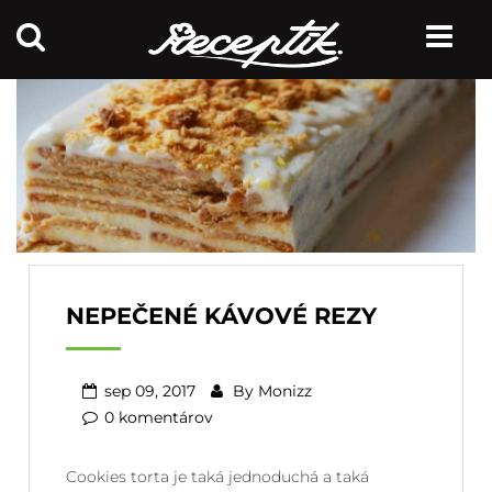
NEPEČENÉ KÁVOVÉ REZY
sep 09, 2017
By
Monizz
0 komentárov
Cookies torta je taká jednoduchá a taká