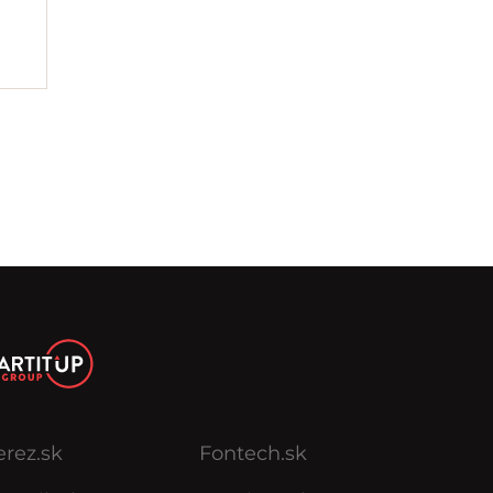
erez.sk
Fontech.sk