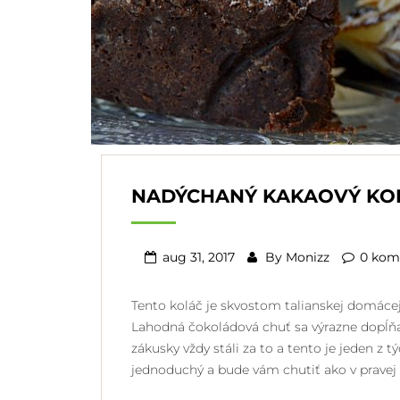
NADÝCHANÝ KAKAOVÝ KOL
aug 31, 2017
By
Monizz
0 kom
Tento koláč je skvostom talianskej domácej 
Lahodná čokoládová chuť sa výrazne dopĺ
zákusky vždy stáli za to a tento je jeden z t
jednoduchý a bude vám chutiť ako v pravej 