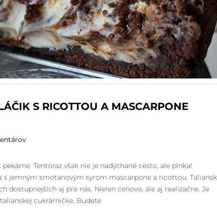
ÁČIK S RICOTTOU A MASCARPONE
entárov
pekárne. Tentoraz však nie je nadýchané cesto, ale plnka!
ňa s jemným smotanovým syrom mascarpone a ricottou. Talians
ých dostupnejších aj pre nás. Nielen cenovo, ale aj realizačne. Je
talianskej cukrárničke. Budete