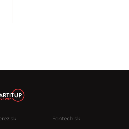
erez.sk
Fontech.sk