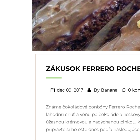
ZÁKUSOK FERRERO ROCH
dec 09, 2017
By
Banana
0 ko
Známe čokoládové bonbóny Ferrero Rocher
lahodnú chuť a vôňu po čokoláde a lieskový
úžasnou krémovou a nadýchanou plnkou, kt
pripravte si ho ešte dnes podľa nasledujúc