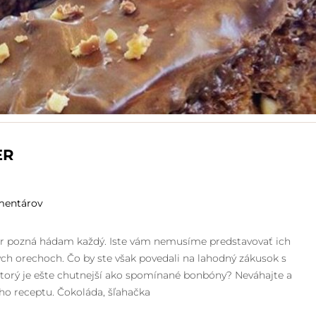
ER
mentárov
 pozná hádam každý. Iste vám nemusíme predstavovať ich
ch orechoch. Čo by ste však povedali na lahodný zákusok s
orý je ešte chutnejší ako spomínané bonbóny? Neváhajte a
eho receptu. Čokoláda, šľahačka